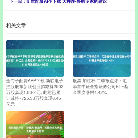
下一篇：
旷世配资APP下载 天秤座-多听专家的建议
相关文章
金勺子配资APP下载 新联电子
股票 加杠杆 二季报点评：汇
控股股东新联创业拟减持2502
添富中证全指证券公司ETF基
万股套现1.83亿元, 此前已累
金季度涨幅4.42%
计减持7725.33万股套现6.45
亿元