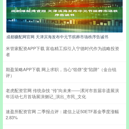
成都赚配网官网 天津滨海发布中元节殡葬市场秩序告诫书
米管家配资APP下载 富临精工拟引入宁德时代作为战略投资
者
期盈策略APP下载 网上求职，当心“馅饼”变“陷阱”（金台锐
评）
老虎配资官网 传统杂技 “传”向未来——漯河市首届非遗展演
年活动七月首场展演侧记_演出_市民_文化
速盈所配资官网 二季报点评：建信上证50ETF基金季度涨幅
2.83%