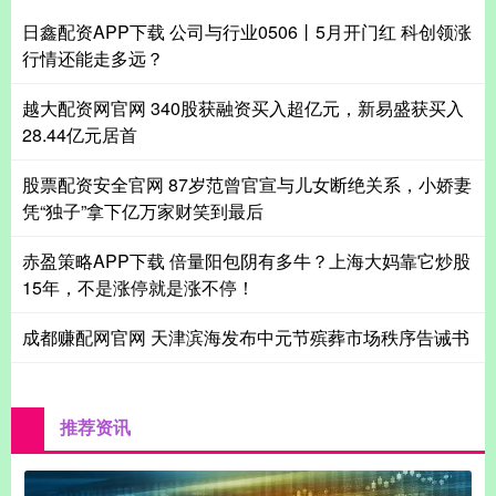
日鑫配资APP下载 公司与行业0506丨5月开门红 科创领涨
行情还能走多远？
越大配资网官网 340股获融资买入超亿元，新易盛获买入
28.44亿元居首
股票配资安全官网 87岁范曾官宣与儿女断绝关系，小娇妻
凭“独子”拿下亿万家财笑到最后
赤盈策略APP下载 倍量阳包阴有多牛？上海大妈靠它炒股
15年，不是涨停就是涨不停！
成都赚配网官网 天津滨海发布中元节殡葬市场秩序告诫书
推荐资讯