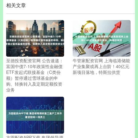
相关文章
至德投资配资官网 公告速递：
牛管家配资官网 上海临港储能
富国中债7-10年政策性金融债
产业集聚或再上台阶！40亿元
ETF发起式联接基金（C类份
新项目落地，特斯拉供货
额）暂停通过雪球基金的申
购、转换转入及定期定额投资
业务
方圆配资APP下载 集团领导调