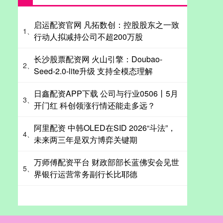
启运配资官网 凡拓数创：控股股东之一致
1、
行动人拟减持公司不超200万股
长沙股票配资网 火山引擎：Doubao-
2、
Seed-2.0-lite升级 支持全模态理解
日鑫配资APP下载 公司与行业0506丨5月
3、
开门红 科创领涨行情还能走多远？
阿里配资 中韩OLED在SID 2026“斗法”，
4、
未来两三年是双方博弈关键期
万师傅配资平台 财政部部长蓝佛安会见世
5、
界银行运营常务副行长比耶德