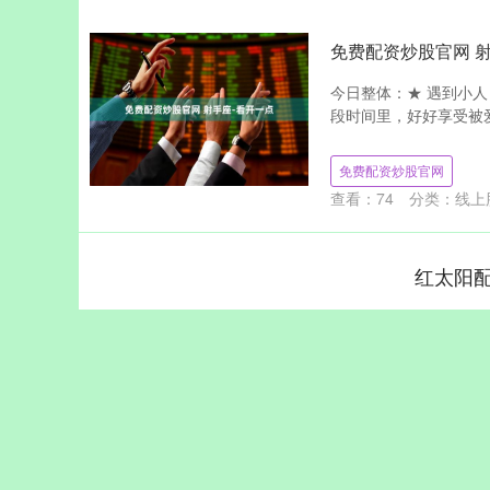
免费配资炒股官网 
今日整体：★ 遇到小
段时间里，好好享受被爱
免费配资炒股官网
查看：
74
分类：
线上
红太阳