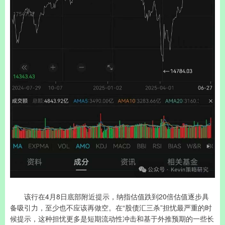
该行在4月8日底部附近提示，纳指估值跌到20倍估值逐步具
备吸引力，至少也不应该再做空。在“股债汇三杀”担忧最严重的时
候提示，这种担忧更多是短期流动性冲击和基于外推预期的一些长