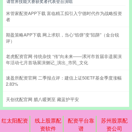
请世界技能大赛获奖者代表登台演唱
米管家配资APP下载 富临精工拟引入宁德时代作为战略投资
者
期盈策略APP下载 网上求职，当心“馅饼”变“陷阱”（金台锐
评）
老虎配资官网 传统杂技 “传”向未来——漯河市首届非遗展演
年活动七月首场展演侧记_演出_市民_文化
速盈所配资官网 二季报点评：建信上证50ETF基金季度涨幅
2.83%
天创优配官网 腊八暖粥至 藏蓝护平安
红太阳配资
线上股票配
配资平台靠
苏州股票配
资软件
谱
资公司