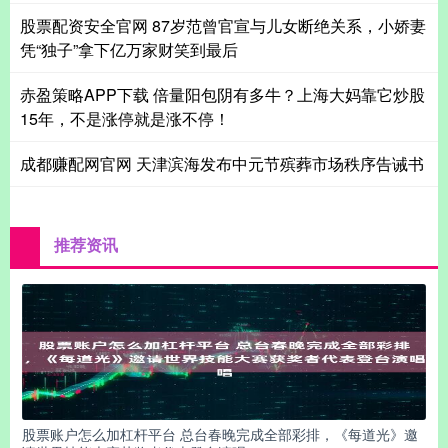
股票配资安全官网 87岁范曾官宣与儿女断绝关系，小娇妻
凭“独子”拿下亿万家财笑到最后
赤盈策略APP下载 倍量阳包阴有多牛？上海大妈靠它炒股
15年，不是涨停就是涨不停！
成都赚配网官网 天津滨海发布中元节殡葬市场秩序告诫书
推荐资讯
股票账户怎么加杠杆平台 总台春晚完成全部彩排，《每道光》邀