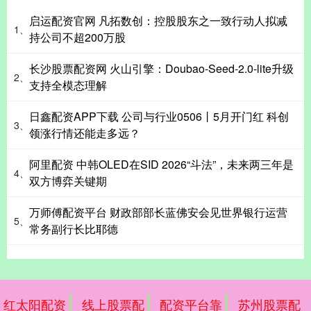
启运配资官网 凡拓数创：控股股东之一致行动人拟减
1、
持公司不超200万股
长沙股票配资网 火山引擎：Doubao-Seed-2.0-lite升级
2、
支持全模态理解
日鑫配资APP下载 公司与行业0506丨5月开门红 科创
3、
领涨行情还能走多远？
阿里配资 中韩OLED在SID 2026“斗法”，未来两三年是
4、
双方博弈关键期
万师傅配资平台 财政部部长蓝佛安会见世界银行运营
5、
常务副行长比耶德
红太阳配资
线上股票配
配资平台靠
苏州股票配