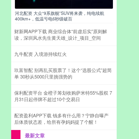
河北配资 大众“9系旗舰”SUV将来袭，纯电续航
400km+，低温亏电6秒级破百
财新网APP下载 商业综合体“前虚后实”原则解
读，深圳风水先生黄天雄_设计_项目_空间
九牛配资 入境游持续红火
玖富智配 别再乱买股票了！这个“选股公式”超简
单 30秒从5000只里挑强势的
保利配资平台 金橙子筹划收购萨米特55%股权 7
月31日起停牌不超过10个交易日
配资盈利APP下载 钱多有什么用？宁静自曝产
后体质状态差，给所有孕妈妈提了个醒！
最新文章