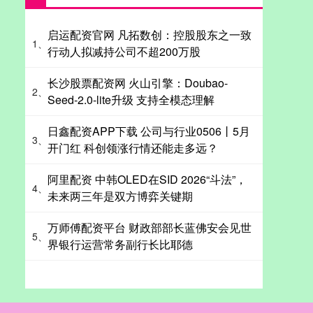
启运配资官网 凡拓数创：控股股东之一致
1、
行动人拟减持公司不超200万股
长沙股票配资网 火山引擎：Doubao-
2、
Seed-2.0-lite升级 支持全模态理解
日鑫配资APP下载 公司与行业0506丨5月
3、
开门红 科创领涨行情还能走多远？
阿里配资 中韩OLED在SID 2026“斗法”，
4、
未来两三年是双方博弈关键期
万师傅配资平台 财政部部长蓝佛安会见世
5、
界银行运营常务副行长比耶德