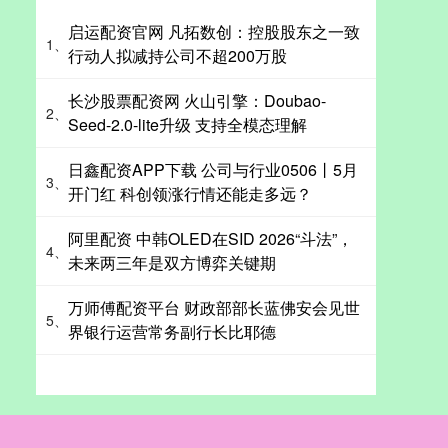
启运配资官网 凡拓数创：控股股东之一致
1、
行动人拟减持公司不超200万股
长沙股票配资网 火山引擎：Doubao-
2、
Seed-2.0-lite升级 支持全模态理解
日鑫配资APP下载 公司与行业0506丨5月
3、
开门红 科创领涨行情还能走多远？
阿里配资 中韩OLED在SID 2026“斗法”，
4、
未来两三年是双方博弈关键期
万师傅配资平台 财政部部长蓝佛安会见世
5、
界银行运营常务副行长比耶德