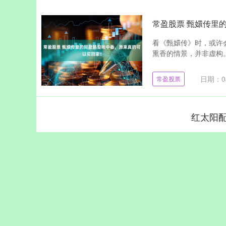
常盈股票 甄嬛传里
看《甄嬛传》时，或许
熏香的情景，并非虚构。
日期：04
常盈股票
红太阳