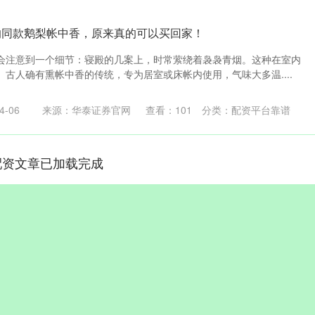
的同款鹅梨帐中香，原来真的可以买回家！
会注意到一个细节：寝殿的几案上，时常萦绕着袅袅青烟。这种在室内
古人确有熏帐中香的传统，专为居室或床帐内使用，气味大多温....
-06
来源：华泰证券官网
查看：
101
分类：
配资平台靠谱
配资文章已加载完成